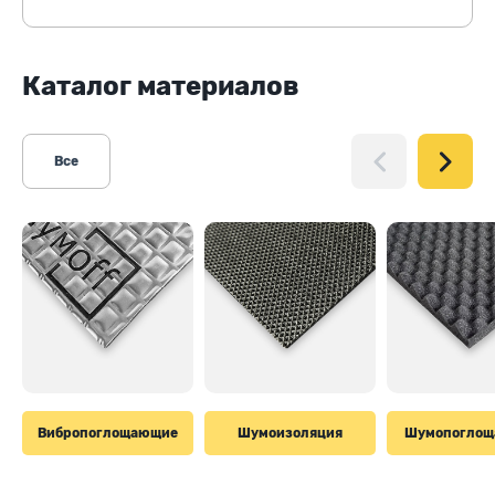
Каталог материалов
Все
Вибропоглощающие
Шумоизоляция
Шумопогло