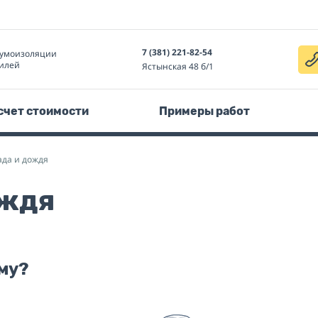
7 (381) 221-82-54
умоизоляции
илей
Ястынская 48 б/1
счет стоимости
Примеры работ
ада и дождя
ождя
му?