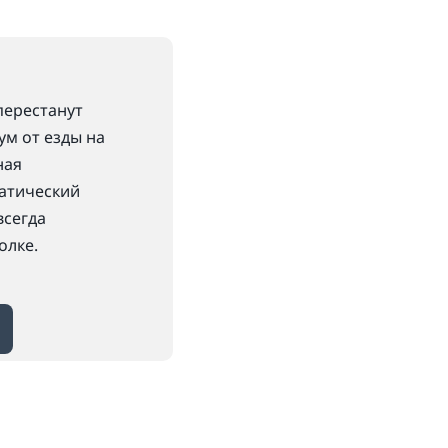
перестанут
ум от езды на
ная
атический
всегда
олке.